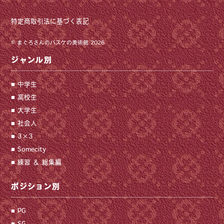
特定商取引法に基づく表記
©
まぐろさんのバスケの美術館
2026
ジャンル別
中学生
高校生
大学生
社会人
3×3
Somecity
練習 ＆ 総集編
ポジション別
PG