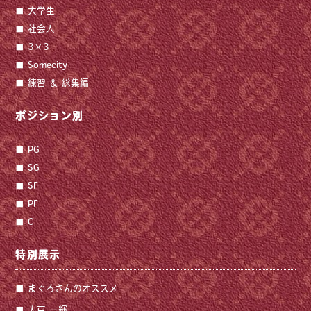
大学生
社会人
3×3
Somecity
練習 ＆ 総集編
ポジション別
PG
SG
SF
PF
C
特別展示
まぐろさんのオススメ