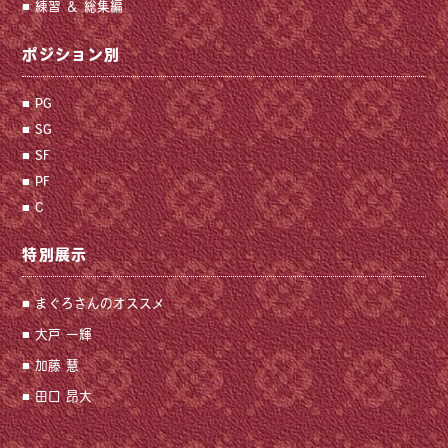
練習 ＆ 総集編
ポジション別
PG
SG
SF
PF
C
特別展示
まぐろさんのオススメ
大戸 一輝
加藤 慧
田口 昂大