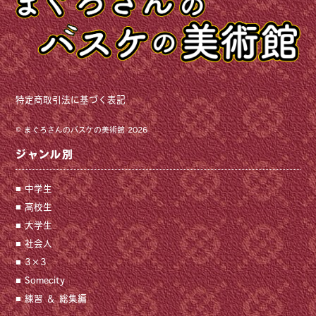
特定商取引法に基づく表記
©
まぐろさんのバスケの美術館
2026
ジャンル別
中学生
高校生
大学生
社会人
3×3
Somecity
練習 ＆ 総集編