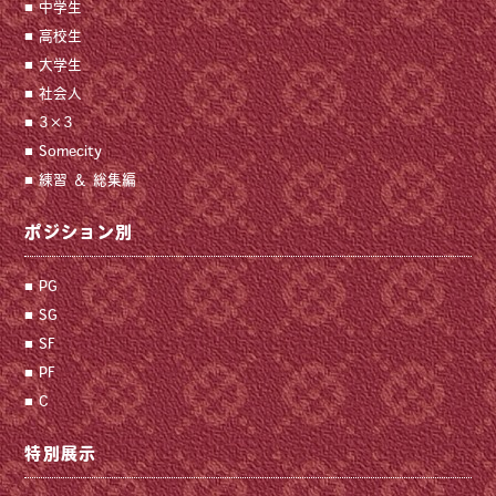
中学生
高校生
大学生
社会人
3×3
Somecity
練習 ＆ 総集編
ポジション別
PG
SG
SF
PF
C
特別展示