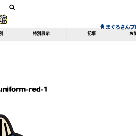
まぐろさんプ
別
特別展示
記事
お
uniform-red-1