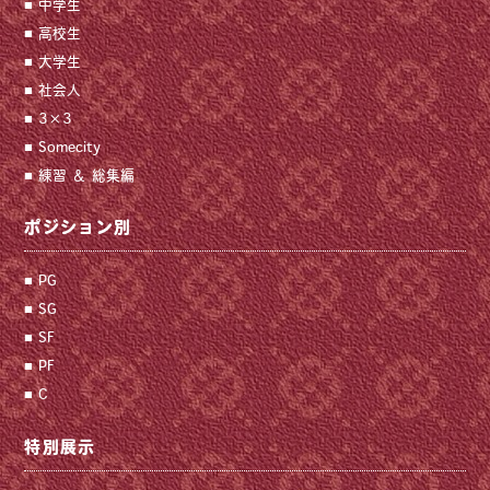
中学生
高校生
大学生
社会人
3×3
Somecity
練習 ＆ 総集編
ポジション別
PG
SG
SF
PF
C
特別展示