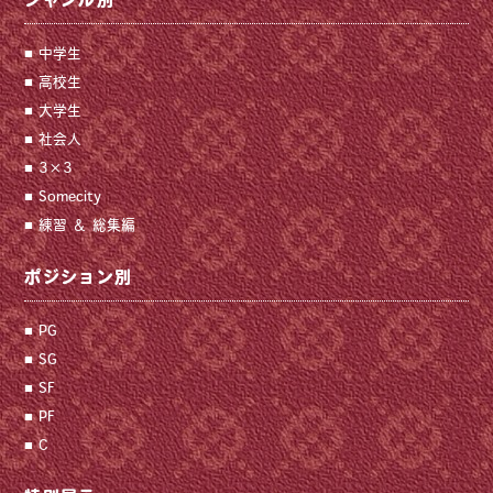
ジャンル別
中学生
高校生
大学生
社会人
3×3
Somecity
練習 ＆ 総集編
ポジション別
PG
SG
SF
PF
C