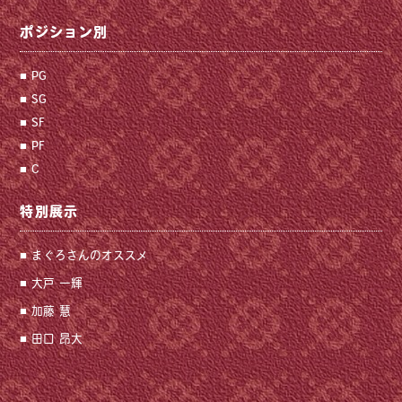
ポジション別
PG
SG
SF
PF
C
特別展示
まぐろさんのオススメ
大戸 一輝
加藤 慧
田口 昂大