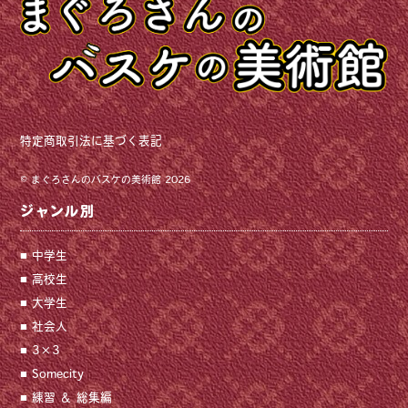
特定商取引法に基づく表記
©
まぐろさんのバスケの美術館
2026
ジャンル別
中学生
高校生
大学生
社会人
3×3
Somecity
練習 ＆ 総集編