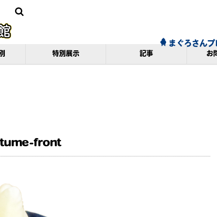
まぐろさんプ
別
特別展示
記事
お
tume-front