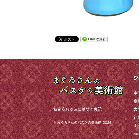
ジ
中
高
特定商取引法に基づく表記
大
社
©
まぐろさんのバスケの美術館
2026
3
So