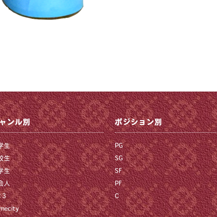
ャンル別
ポジション別
学生
PG
校生
SG
学生
SF
会人
PF
×3
C
mecity