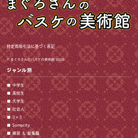
特定商取引法に基づく表記
©
まぐろさんのバスケの美術館
2026
ジャンル別
中学生
高校生
大学生
社会人
3×3
Somecity
練習 ＆ 総集編